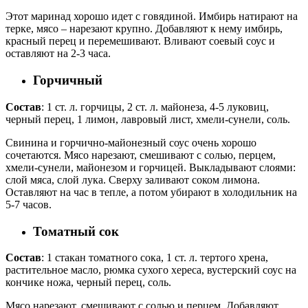
Этот маринад хорошо идет с говядиной. Имбирь натирают на
терке, мясо – нарезают крупно. Добавляют к нему имбирь,
красный перец и перемешивают. Вливают соевый соус и
оставляют на 2-3 часа.
Горчичный
Состав
: 1 ст. л. горчицы, 2 ст. л. майонеза, 4-5 луковиц,
черный перец, 1 лимон, лавровый лист, хмели-сунели, соль.
Свинина и горчично-майонезный соус очень хорошо
сочетаются. Мясо нарезают, смешивают с солью, перцем,
хмели-сунели, майонезом и горчицей. Выкладывают слоями:
слой мяса, слой лука. Сверху заливают соком лимона.
Оставляют на час в тепле, а потом убирают в холодильник на
5-7 часов.
Томатный сок
Состав
: 1 стакан томатного сока, 1 ст. л. тертого хрена,
растительное масло, рюмка сухого хереса, вустерский соус на
кончике ножа, черный перец, соль.
Мясо нарезают, смешивают с солью и перцем. Добавляют