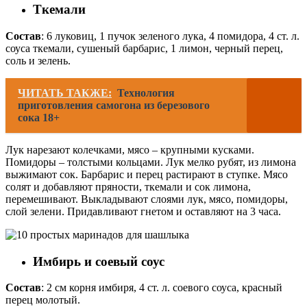
Ткемали
Состав
: 6 луковиц, 1 пучок зеленого лука, 4 помидора, 4 ст. л.
соуса ткемали, сушеный барбарис, 1 лимон, черный перец,
соль и зелень.
ЧИТАТЬ ТАКЖЕ:
Технология
приготовления самогона из березового
сока 18+
Лук нарезают колечками, мясо – крупными кусками.
Помидоры – толстыми кольцами. Лук мелко рубят, из лимона
выжимают сок. Барбарис и перец растирают в ступке. Мясо
солят и добавляют пряности, ткемали и сок лимона,
перемешивают. Выкладывают слоями лук, мясо, помидоры,
слой зелени. Придавливают гнетом и оставляют на 3 часа.
Имбирь и соевый соус
Состав
: 2 см корня имбиря, 4 ст. л. соевого соуса, красный
перец молотый.