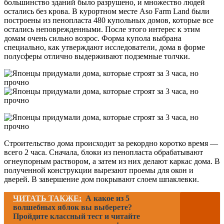
большинство зданий было разрушено, и множество людей
остались без крова. В курортном месте Aso Farm Land были
построены из пенопласта 480 купольных домов, которые все
остались неповрежденными. После этого интерес к этим
домам очень сильно возрос. Форма купола выбрана
специально, как утверждают исследователи, дома в форме
полусферы отлично выдерживают подземные толчки.
Строительство дома происходит за рекордно коротко время —
всего 2 часа. Сначала, блоки из пенопласта обрабатывают
огнеупорным раствором, а затем из них делают каркас дома. В
полученной конструкции вырезают проемы для окон и
дверей. В завершение дом покрывают слоем шпаклевки.
ЧИТАТЬ ТАКЖЕ:
А какое из 5
волшебных яблок вы выберете?
Пройдите классный тест и читайте