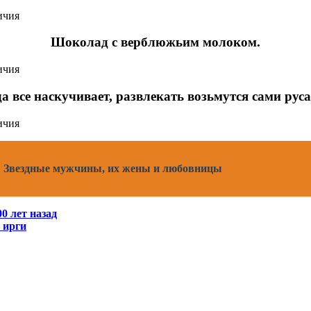
Шоколад с верблюжьим молоком.
а все наскучивает, развлекать возьмутся сами рус
»? Звездные мужчины, их жены и любовницы
0 лет назад
 ирги