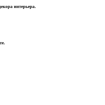
декора интерьера.
те.