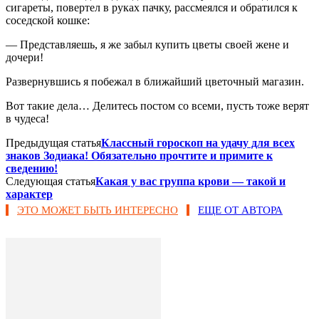
сигареты, повертел в руках пачку, рассмеялся и обратился к
соседской кошке:
— Представляешь, я же забыл купить цветы своей жене и
дочери!
Развернувшись я побежал в ближайший цветочный магазин.
Вот такие дела… Делитесь постом со всеми, пусть тоже верят
в чудеса!
Предыдущая статья
Классный гороскоп на удачу для всех
знаков Зодиака! Обязательно прочтите и примите к
сведению!
Следующая статья
Какая у вас группа крови — такой и
характер
ЭТО МОЖЕТ БЫТЬ ИНТЕРЕСНО
ЕЩЕ ОТ АВТОРА