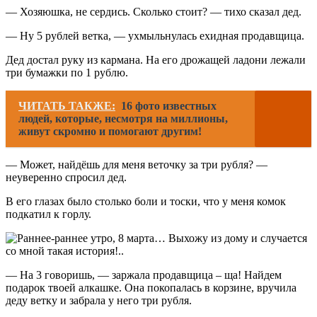
— Хозяюшка, не сердись. Сколько стоит? — тихо сказал дед.
— Ну 5 рублей ветка, — ухмыльнулась ехидная продавщица.
Дед достал руку из кармана. На его дрожащей ладони лежали
три бумажки по 1 рублю.
ЧИТАТЬ ТАКЖЕ:
16 фото известных
людей, которые, несмотря на миллионы,
живут скромно и помогают другим!
— Может, найдёшь для меня веточку за три рубля? —
неуверенно спросил дед.
В его глазах было столько боли и тоски, что у меня комок
подкатил к горлу.
— На 3 говоришь, — заржала продавщица – ща! Найдем
подарок твоей алкашке. Она покопалась в корзине, вручила
деду ветку и забрала у него три рубля.