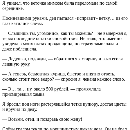
Я увидел, что веточка мимозы была переломана по самой
серединке.
Посиневшими руками, дед пытался «исправит» ветку… из его
глаз катились слезы.
— Слышишь ты, угомонись, как ты можешь? – не выдержал я,
теряя последние остатки спокойствия. Не знаю, что именно
увидела в моих глазах продавщица, но стразу замолчала и
даже побледнела.
— Дедушка, подожди, — обратился я к старику и взял его за
ледяную руку.
— А теперь, безмозглая курица, быстро и внятно ответь,
сколько стоит твое ведро? — спросил я, чеканя каждое слово.
— Э… та… ну, около 500 рублей. — промямлила
присмиревшая хамка.
Я бросил под ноги растерявшейся тетке купюру, достал цветы
и вручил их деду.
— Возьми, отец, и поздравь свою жену!
Слёзы градом текли по морщинистым щекам деда. Он не брал