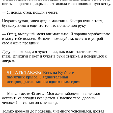
цветы, а просто прикрывал от холода свою поломанную ветку.
— Я понял, отец, пошли вместе.
Недолго думая, завел деда в магазин и быстро купил торт,
бутылку вина и еще что-то, что попало под руку.
— Отец, выслушай меня внимательно. Я хорошо зарабатываю
и могу тебе помочь. Возьми, пожалуйста, все это и устрой
своей жене праздник.
Дедушка плакал, а я чувствовал, как влага застилает мои
глаза. Впихнув пакет и букет в руки старика, я повернулся к
дверям.
ЧИТАТЬ ТАКЖЕ:
Есть на Кузбассе
памятник крысе… Удивительная
история, рассказанная одним шахтером
— Мы… вместе 45 лет… Моя жена заболела, и я не смог
оставить ее сегодня без цветов. Спасибо тебе, добрый
человек! — сказал он мне вслед.
Только добежав до подъезда, я немного успокоился, достал