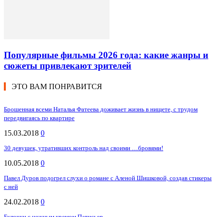
Популярные фильмы 2026 года: какие жанры и
сюжеты привлекают зрителей
ЭТО ВАМ ПОНРАВИТСЯ
Брошенная всеми Наталья Фатеева доживает жизнь в нищете, с трудом
передвигаясь по квартире
15.03.2018
0
30 девушек, утративших контроль над своими …бровями!
10.05.2018
0
Павел Дуров подогрел слухи о романе с Аленой Шишковой, создав стикеры
с ней
24.02.2018
0
Булочки с нежным кремом Патисьер