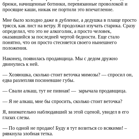
брюки, начищенные ботинки, перевязанные проволокой и
просящие каши, никак не портили это впечатление.
Мне было холодно даже в дубленке, а дедушка в плаще просто
трясся, как лист на ветру. Я продолжал изучать старика. Сразу
определил, что это не алкоголик, а просто человек,
оказавшийся за последней чертой бедности. Еще стало
понятно, что он просто стесняется своего нынешнего
положения.
Наконец, появилась продавщица. Мы с дедом дружно
двинулись к ней.
— Хозяюшка, сколько стоит веточка мимозы? — спросил он,
едва разлепляя посиневшие губы.
— Свали алкаш, тут не пивная! — зарычала продавщица.
— Я не алкаш, мне бы спросить, сколько стоит веточка?
Я, внимательно наблюдавший за этой сценой, увидел в его
глазах слезы.
— По одной не продаю! Буду я тут возиться со всякими! –
рявкнула злобная тетка.