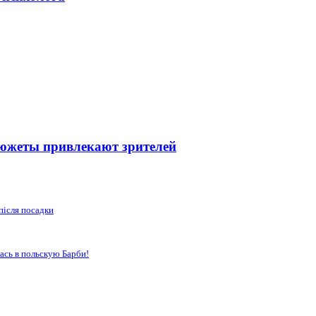
сюжеты привлекают зрителей
після посадки
ась в польскую Барби!