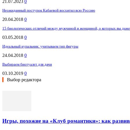
21.07.2023
0
Неожиданный поступок Кабаевой восхитил всю Россию
20.04.2018
0
15 биологических отличий между мужчиной и женщиной, о которых вы даже
03.05.2018
0
Идеальный купальник: учитываем тип фигуры
24.04.2018
0
Выбираем биотуалет для дачи
03.10.2019
0
Выбор редактора
Игры, похожие на «Клуб романтики»: как разви