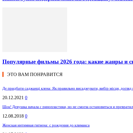
Популярные фильмы 2026 года: какие жанры и 
ЭТО ВАМ ПОНРАВИТСЯ
Де придбати саджанці клена: Як правильно висаджувати, вибір місця, догляд 
20.12.2021
0
Шок! Девушка начала с ринопластики, но не смогла остановиться и превратил
12.08.2018
0
Женская интимная гигиена: с рождения до климакса