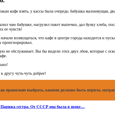
ю.
такан кофе взять, у кассы была очередь: бабушка малоимущая, д
алил чаю бабушке, нагрузил пакет выпечки, дал булку хлеба, пос
х ее чувств!
, начали возмущаться, что кафе в центре города находится и пус
их проигнорировал.
ую не обслуживает. Вы бы видели этих двух лбов, которые с ос
афе.
льно!
 к другу чуть-чуть добрее!
 как правильно выбрать, какими должны быть перила, матрас
 Парижа сестра. От СССР она была в шоке…