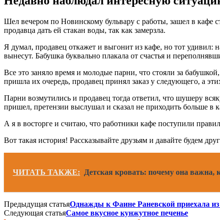
Недавно наблюдал интересную ситуаци
Шел вечером по Новинскому бульвару с работы, зашел в кафе с
продавца дать ей стакан воды, так как замерзла.
Я думал, продавец откажет и выгонит из кафе, но тот удивил: н
вынесут. Бабушка буквально плакала от счастья и переполнявши
Все это заняло время и молодые парни, что стояли за бабушкой
пришла их очередь, продавец принял заказ у следующего, а эт
Парни возмутились и продавец тогда ответил, что шушеру всяк
пришел, претензии выслушал и сказал не приходить больше в к
А я в восторге и считаю, что работники кафе поступили прави
Вот такая история! Рассказывайте друзьям и давайте будем друг
ЧИТАТЬ ТАКЖЕ:
Детская кровать: почему она важна,
Предыдущая статья
Однажды к Фаине Раневской приехала из
Следующая статья
Самое вкусное кунжутное печенье