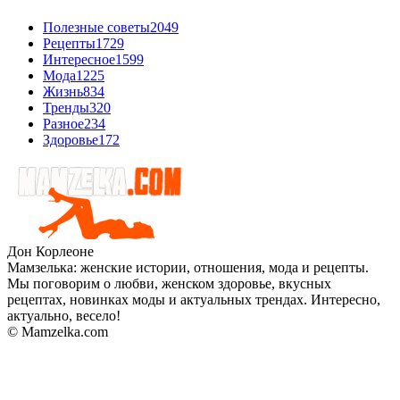
Полезные советы
2049
Рецепты
1729
Интересное
1599
Мода
1225
Жизнь
834
Тренды
320
Разное
234
Здоровье
172
Дон Корлеоне
Мамзелька: женские истории, отношения, мода и рецепты.
Мы поговорим о любви, женском здоровье, вкусных
рецептах, новинках моды и актуальных трендах. Интересно,
актуально, весело!
© Mamzelka.com