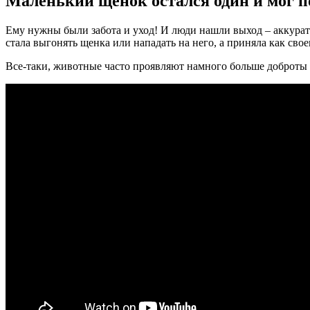
Маленький щенок остался один и мог п
Ему нужны были забота и уход! И люди нашли выход – аккурат
стала выгонять щенка или нападать на него, а приняла как свое
Все-таки, животные часто проявляют намного больше доброты 