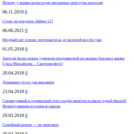
Почему у кошки происходят внезапные приступы агрессии
06.11.2019
0
Стоит ли покупать Айфон 12?
06.06.2021
0
Модный хит сезона: плетеная роза, от которой все без ума
01.05.2018
0
Зрители были сильно удивлены неадекватной роскошью барского жилья
Стаса Михайлова… Смотрим фото!
20.04.2018
0
Домашнее тесто для пирожков
23.04.2018
0
Справедливый и адекватный отец осадил мамочек в школе одной фразой!
Непридуманная история из школы
29.03.2018
0
Семейный кризис — не приговор
20.04.2018
0