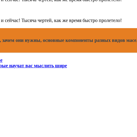
, зачем они нужны, основные компоненты разных видов масе
е
рые научат вас мыслить шире