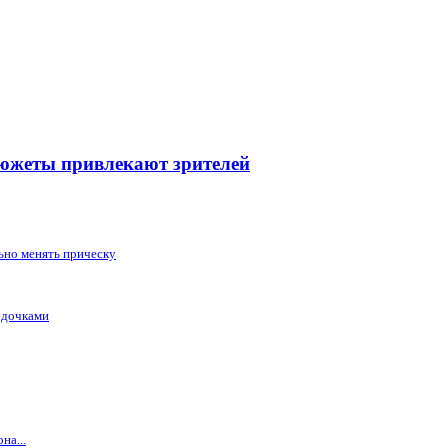
сюжеты привлекают зрителей
ьно менять прическу
 дочками
на...