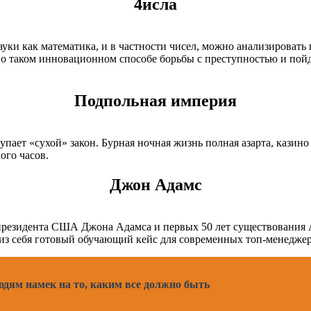
4исла
ауки как математика, и в частности чисел, можно анализировать
о таком инновационном способе борьбы с преступностью и пойд
Подпольная империя
тупает «сухой» закон. Бурная ночная жизнь полная азарта, казин
ого часов.
Джон Адамс
 президента США Джона Адамса и первых 50 лет существования
т из себя готовый обучающий кейс для современных топ-менеджер
людям намек на то, каким все должно быть