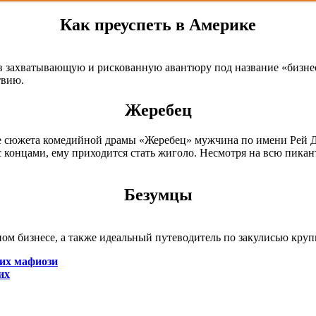
Как преуспеть в Америке
 в захватывающую и рискованную авантюру под название «бизне
твию.
Жеребец
е сюжета комедийной драмы «Жеребец» мужчина по имени Рей Д
с концами, ему приходится стать жиголо. Несмотря на всю пикан
Безумцы
м бизнесе, а также идеальный путеводитель по закулисью круп
ких мафиози
их