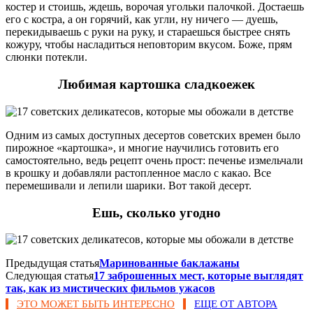
костер и стоишь, ждешь, ворочая угольки палочкой. Достаешь
его с костра, а он горячий, как угли, ну ничего — дуешь,
перекидываешь с руки на руку, и стараешься быстрее снять
кожуру, чтобы насладиться неповторим вкусом. Боже, прям
слюнки потекли.
Любимая картошка сладкоежек
Одним из самых доступных десертов советских времен было
пирожное «картошка», и многие научились готовить его
самостоятельно, ведь рецепт очень прост: печенье измельчали
в крошку и добавляли растопленное масло с какао. Все
перемешивали и лепили шарики. Вот такой десерт.
Ешь, сколько угодно
Предыдущая статья
Маринованные баклажаны
Следующая статья
17 заброшенных мест, которые выглядят
так, как из мистических фильмов ужасов
ЭТО МОЖЕТ БЫТЬ ИНТЕРЕСНО
ЕЩЕ ОТ АВТОРА