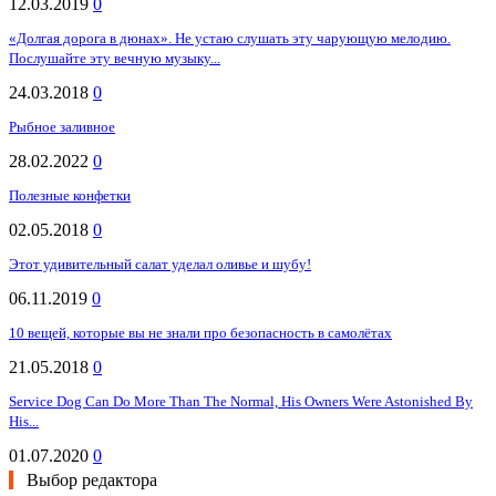
12.03.2019
0
«Долгая дорога в дюнах». Не устаю слушать эту чарующую мелодию.
Послушайте эту вечную музыку...
24.03.2018
0
Рыбное заливное
28.02.2022
0
Полезные конфетки
02.05.2018
0
Этот удивительный салат уделал оливье и шубу!
06.11.2019
0
10 вещей, которые вы не знали про безопасность в самолётах
21.05.2018
0
Service Dog Can Do More Than The Normal, His Owners Were Astonished By
His...
01.07.2020
0
Выбор редактора