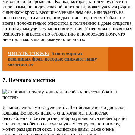
животного во время сна. Кошка, которая, к примеру, весит 5
килограмм, не подозревая об опасности, может улечься рядом
с личиком крохи, весящим меньше чем она, или залезть на
него сверху, этим затруднив дыхание грудничку. Собака не
всегда положительно относится к появлению в доме существа,
которому мы уделяем много внимания. У нее может появиться
ревность и агрессия по отношению к новорожденному, что
несет для малыша огромную опасность.
ЧИТАТЬ ТАКЖЕ:
6 популярных
вежливых фраз, которые снижают нашу
значимость
7. Немного мистики
И напоследок чуток суеверий… Тут больше всего досталось
кошкам. Во время нашего сна, когда мы полностью
расслаблены и беззащитны, добродушная киса якобы крадет
энергию, особенно сексуальную. У супругов, к примеру,
может разладиться секс, а одинокие дамы, даже очень
красивые, становятся непривлекательными для