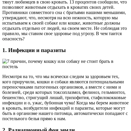
тянут любимцев в свою кровать. 13 процентов сообщили, что
позволяют животным отдыхать в кроватях своих детей.
Противники совместного сна с братьями нашими меньшими,
утверждают, что, несмотря на всю нежность, которую мы
испытываем к своей собаке или кошке, животные должны
отдыхать отдельно от людей, на своем месте. Не соблюдая это
правило, мы ставим свое здоровье под угрозу. В чем таится
опасность?
1. Инфекции и паразиты
Несмотря на то, что мы всячески следим за здоровьем тех,
кого приручили, кошки и собаки являются потенциальными
переносчиками патогенных организмов, а вместе с ними и
болезней, среди которых токсоплазмоз, фелиноз, гельминтоз,
бешенство, стригущий лишай, трихофития, стафилококковые
инфекции и о, ужас, бубонная чума! Когда мы берем животное
в кровать, возбудители инфекций и паразиты, которые могут
быть в организме нашего питомца, автоматически попадают с
постельного белья прямо к нам.
2. Радиационный фон земли