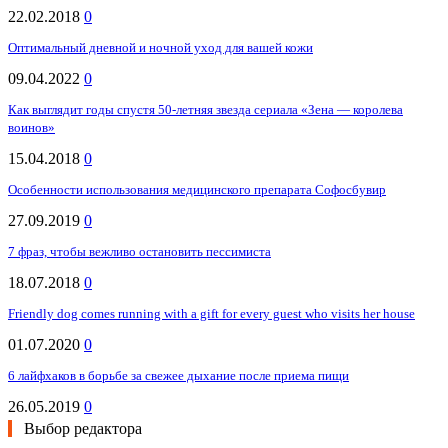
22.02.2018
0
Оптимальный дневной и ночной уход для вашей кожи
09.04.2022
0
Как выглядит годы спустя 50-летняя звезда сериала «Зена — королева
воинов»
15.04.2018
0
Особенности использования медицинского препарата Софосбувир
27.09.2019
0
7 фраз, чтобы вежливо остановить пессимиста
18.07.2018
0
Friendly dog comes running with a gift for every guest who visits her house
01.07.2020
0
6 лайфхаков в борьбе за свежее дыхание после приема пищи
26.05.2019
0
Выбор редактора