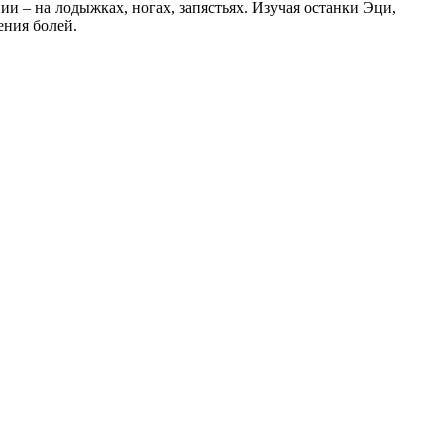
и – на лодыжках, ногах, запястьях. Изучая останки Эци,
ения болей.