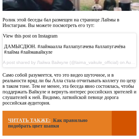
Ролик этой беседы бал размещен на странице Лаймы в
Инстаграм. Вы можете посмотреть его тут:
View this post on Instagram
ДАМЫСДЮН. #лаймаалла #аллапугачева #аллапугачёва
#лайма #лаймавайкуле
A post shared by Лайма Вайкуле (@laima_vaikule_official) on Aug 25, 2018 at 10:28am PDT
Само собой разумеется, что это видео шуточное, и в
реальности вряд ли бы Алла стала отчитывать коллегу по цеху
в таком тоне. Тем не менее, эта беседа явно состоялась, чтобы
поддержать Вайкуле и вернуть интерес российских зрителей и
слушателей к ней. Видимо, латвийской певице дорога
российская аудитория.
ЧИТАТЬ ТАКЖЕ:
Как правильно
подобрать цвет шапки