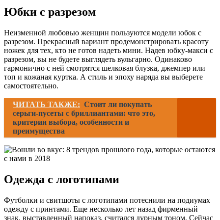
Юбки с разрезом
Неизменной любовью женщин пользуются модели юбок с
разрезом. Прекрасный вариант продемонстрировать красоту
ножек для тех, кто не готов надеть мини. Надев юбку-макси с
разрезом, вы не будете выглядеть вульгарно. Одинаково
гармонично с ней смотрятся шелковая блузка, джемпер или
топ и кожаная куртка. А стиль и эпоху наряда вы выберете
самостоятельно.
ЧИТАТЬ ТАКЖЕ:
Стоит ли покупать
серьги-пусеты с бриллиантами: что это,
критерии выбора, особенности и
преимущества
Одежда с логотипами
Футболки и свитшоты с логотипами потеснили на подиумах
одежду с принтами. Еще несколько лет назад фирменный
знак, выставленный напоказ, считался дурным тоном. Сейчас