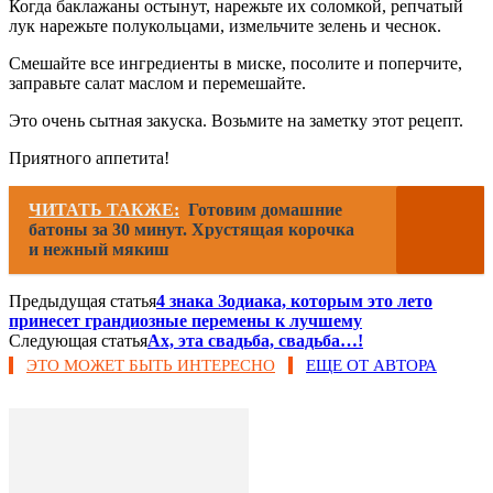
Когда баклажаны остынут, нарежьте их соломкой, репчатый
лук нарежьте полукольцами, измельчите зелень и чеснок.
Смешайте все ингредиенты в миске, посолите и поперчите,
заправьте салат маслом и перемешайте.
Это очень сытная закуска. Возьмите на заметку этот рецепт.
Приятного аппетита!
ЧИТАТЬ ТАКЖЕ:
Готовим домашние
батоны за 30 минут. Хрустящая корочка
и нежный мякиш
Предыдущая статья
4 знака Зодиака, которым это лето
принесет грандиозные перемены к лучшему
Следующая статья
Ах, эта свадьба, свадьба…!
ЭТО МОЖЕТ БЫТЬ ИНТЕРЕСНО
ЕЩЕ ОТ АВТОРА