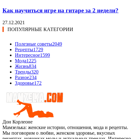
Как научиться игре на гитаре за 2 недели?
27.12.2021
ПОПУЛЯРНЫЕ КАТЕГОРИИ
Полезные советы
2049
Рецепты
1729
Интересное
1599
Мода
1225
Жизнь
834
Тренды
320
Разное
234
Здоровье
172
Дон Корлеоне
Мамзелька: женские истории, отношения, мода и рецепты.
Мы поговорим о любви, женском здоровье, вкусных
рецептах, новинках моды и актуальных трендах. Интересно,