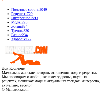
Полезные советы
2049
Рецепты
1729
Интересное
1599
Мода
1225
Жизнь
834
Тренды
320
Разное
234
Здоровье
172
Дон Корлеоне
Мамзелька: женские истории, отношения, мода и рецепты.
Мы поговорим о любви, женском здоровье, вкусных
рецептах, новинках моды и актуальных трендах. Интересно,
актуально, весело!
© Mamzelka.com