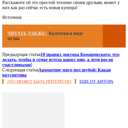
Расскажите об это простой технике своим друзьям, может у
них как раз сейчас есть новая купюра!
Источник
ЧИТАТЬ ТАКЖЕ:
Колготки в виде
чулок
Предыдущая статья
10 правил доктора Комаровского: что
делать, чтобы в семье всегда царил мир, а дети росли
счастливыми!
Следующая статья
Ароматное мясо под шубой: Какая
вкуснятина
ЭТО МОЖЕТ БЫТЬ ИНТЕРЕСНО
ЕЩЕ ОТ АВТОРА