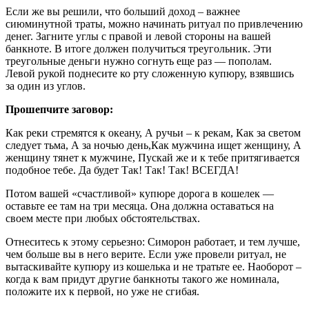
Если же вы решили, что больший доход – важнее
сиюминутной траты, можно начинать ритуал по привлечению
денег. Загните углы с правой и левой стороны на вашей
банкноте. В итоге должен получиться треугольник. Эти
треугольные деньги нужно согнуть еще раз — пополам.
Левой рукой поднесите ко рту сложенную купюру, взявшись
за один из углов.
Прошепчите заговор:
Как реки стремятся к океану, А ручьи – к рекам, Как за светом
следует тьма, А за ночью день,Как мужчина ищет женщину, А
женщину тянет к мужчине, Пускай же и к тебе притягивается
подобное тебе. Да будет Так! Так! Так! ВСЕГДА!
Потом вашей «счастливой» купюре дорога в кошелек —
оставьте ее там на три месяца. Она должна оставаться на
своем месте при любых обстоятельствах.
Отнеситесь к этому серьезно: Симорон работает, и тем лучше,
чем больше вы в него верите. Если уже провели ритуал, не
вытаскивайте купюру из кошелька и не тратьте ее. Наоборот –
когда к вам придут другие банкноты такого же номинала,
положите их к первой, но уже не сгибая.