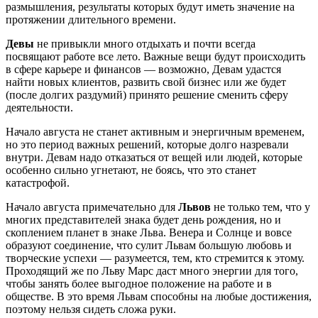
размышления, результаты которых будут иметь значение на
протяжении длительного времени.
Девы
не привыкли много отдыхать и почти всегда
посвящают работе все лето. Важные вещи будут происходить
в сфере карьере и финансов — возможно, Девам удастся
найти новых клиентов, развить свой бизнес или же будет
(после долгих раздумий) принято решение сменить сферу
деятельности.
Начало августа не станет активным и энергичным временем,
но это период важных решений, которые долго назревали
внутри. Девам надо отказаться от вещей или людей, которые
особенно сильно угнетают, не боясь, что это станет
катастрофой.
Начало августа примечательно для
Львов
не только тем, что у
многих представителей знака будет день рождения, но и
скоплением планет в знаке Льва. Венера и Солнце и вовсе
образуют соединение, что сулит Львам большую любовь и
творческие успехи — разумеется, тем, кто стремится к этому.
Проходящий же по Льву Марс даст много энергии для того,
чтобы занять более выгодное положение на работе и в
обществе. В это время Львам способны на любые достижения,
поэтому нельзя сидеть сложа руки.