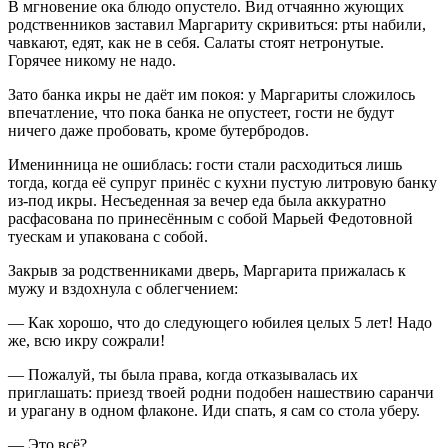
В мгновение ока блюдо опустело. Вид отчаянно жующих
родственников заставил Маргариту скривиться: рты набили,
чавкают, едят, как не в себя. Салаты стоят нетронутые.
Горячее никому не надо.
Зато банка икры не даёт им покоя: у Маргариты сложилось
впечатление, что пока банка не опустеет, гости не будут
ничего даже пробовать, кроме бутербродов.
Именинница не ошиблась: гости стали расходиться лишь
тогда, когда её супруг принёс с кухни пустую литровую банку
из-под икры. Несъеденная за вечер еда была аккуратно
расфасована по принесённым с собой Марьей Федотовной
туескам и упакована с собой.
Закрыв за родственниками дверь, Маргарита прижалась к
мужу и вздохнула с облегчением:
— Как хорошо, что до следующего юбилея целых 5 лет! Надо
же, всю икру сожрали!
— Пожалуй, ты была права, когда отказывалась их
приглашать: приезд твоей родни подобен нашествию саранчи
и урагану в одном флаконе. Иди спать, я сам со стола уберу.
— Это всё?