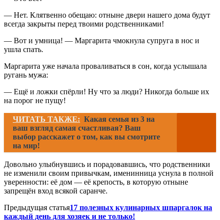
— Нет. Клятвенно обещаю: отныне двери нашего дома будут
всегда закрыты перед твоими родственниками!
— Вот и умница! — Маргарита чмокнула супруга в нос и
ушла спать.
Маргарита уже начала проваливаться в сон, когда услышала
ругань мужа:
— Ещё и ложки спёрли! Ну что за люди? Никогда больше их
на порог не пущу!
ЧИТАТЬ ТАКЖЕ:
Какая семья из 3 на
ваш взгляд самая счастливая? Ваш
выбор расскажет о том, как вы смотрите
на мир!
Довольно улыбнувшись и порадовавшись, что родственники
не изменили своим привычкам, именинница уснула в полной
уверенности: её дом — её крепость, в которую отныне
запрещён вход всякой саранче.
Предыдущая статья
17 полезных кулинарных шпаргалок на
каждый день для хозяек и не только!