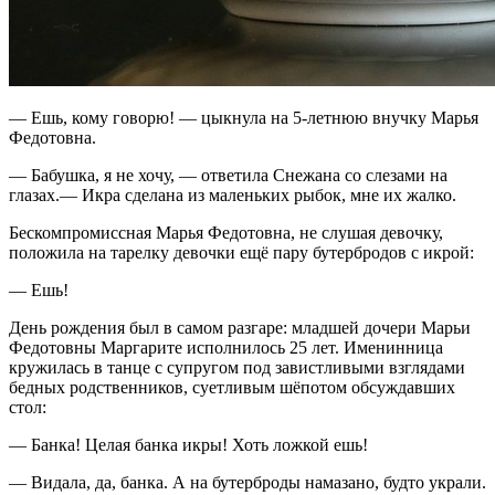
— Ешь, кому говорю! — цыкнула на 5-летнюю внучку Марья
Федотовна.
— Бабушка, я не хочу, — ответила Снежана со слезами на
глазах.— Икра сделана из маленьких рыбок, мне их жалко.
Бескомпромиссная Марья Федотовна, не слушая девочку,
положила на тарелку девочки ещё пару бутербродов с икрой:
— Ешь!
День рождения был в самом разгаре: младшей дочери Марьи
Федотовны Маргарите исполнилось 25 лет. Именинница
кружилась в танце с супругом под завистливыми взглядами
бедных родственников, суетливым шёпотом обсуждавших
стол:
— Банка! Целая банка икры! Хоть ложкой ешь!
— Видала, да, банка. А на бутерброды намазано, будто украли.