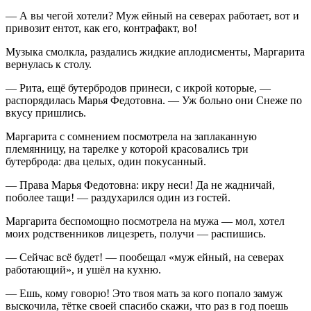
— А вы чегой хотели? Муж ейный на северах работает, вот и
привозит ентот, как его, контрафакт, во!
Музыка смолкла, раздались жидкие аплодисменты, Маргарита
вернулась к столу.
— Рита, ещё бутербродов принеси, с икрой которые, —
распорядилась Марья Федотовна. — Уж больно они Снеже по
вкусу пришлись.
Маргарита с сомнением посмотрела на заплаканную
племянницу, на тарелке у которой красовались три
бутерброда: два целых, один покусанный.
— Права Марья Федотовна: икру неси! Да не жадничай,
поболее тащи! — раздухарился один из гостей.
Маргарита беспомощно посмотрела на мужа — мол, хотел
моих родственников лицезреть, получи — распишись.
— Сейчас всё будет! — пообещал «муж ейный, на северах
работающий», и ушёл на кухню.
— Ешь, кому говорю! Это твоя мать за кого попало замуж
выскочила, тётке своей спасибо скажи, что раз в год поешь