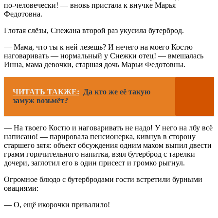
по-человечески! — вновь пристала к внучке Марья
Федотовна.
Глотая слёзы, Снежана второй раз укусила бутерброд.
— Мама, что ты к ней лезешь? И нечего на моего Костю
наговаривать — нормальный у Снежки отец! — вмешалась
Инна, мама девочки, старшая дочь Марьи Федотовны.
ЧИТАТЬ ТАКЖЕ:
Да кто же её такую
замуж возьмёт?
— На твоего Костю и наговаривать не надо! У него на лбу всё
написано! — парировала пенсионерка, кивнув в сторону
старшего зятя: объект обсуждения одним махом выпил двести
грамм горячительного напитка, взял бутерброд с тарелки
дочери, заглотил его в один присест и громко рыгнул.
Огромное блюдо с бутербродами гости встретили бурными
овациями:
— О, ещё икорочки привалило!