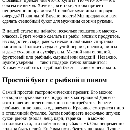
сломаешь, прежде чем что-то купить. Но «что-то» — это
совсем не выход. Хочется, всё-таки, чтобы презент
непременно понравился. Что любят мужчины в первую
очередь? Правильно! Вкусно поесть! Мы предлагаем вам
сделать съедобный букет для мужчины своими руками.
В нашей статье вы найдёте несколько пошаговых мастер-
классов. Букет можно сделать из рыбы, мясных продуктов,
из сладостей, сыра, раков, снеков и любимых спиртных
напитков. Положить туда жгучий перчик, орешки, чипсы
и даже сухарики и сухофрукты. Мясной или овощной,
фруктовый или рыбный, сырный или сладкий! Неважно.
Будьте уверены — такой подарок точно запомнится!
К тому же собрать съедобный букет — совсем несложно.
Простой букет с рыбкой и пивом
Самый простой гастрономический презент. Его можно
сотворить буквально из подручных материалов! Для его
изготовления ничего сложного не потребуется. Берете
любимое пиво вашего одаряемого. Красивее смотрится пиво
в стеклянной бутылке. Затем подбираете несколько штучек
сухой рыбки (вобла, лещ, карп, таранка — а можно
и положить то, что поймал ваш рыбак сам). Она непременно
должна быть целой. Ещё вам потребуются шпажки. Лучше