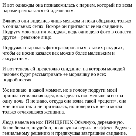
И вот однажды она познакомилась с парнем, который по всем
параметрам казался ей идеальным.
Вживую они виделись лишь мельком и пока общались только
в социальных сетях. Вскоре он пригласил ее на свидание.
Подругу мою хватил мандраж, ведь одно дело фото в соцсети,
другое – реальное лицо.
Подружка старалась фотографироваться в таких ракурсах,
чтобы ее носик казался как можно более маленьким и
аккуратным.
И вот теперь ей предстояло свидание, на котором молодой
человек будет рассматривать ее мордашку во всех
подробностях.
Уж не знаю, в какой момент, но в голову подруги моей
пришла гениальная идея, как сделать нос меньше всего за
одну ночь. Я не знаю, откуда она взяла такой «рецепт», она
мне потом так и не призналась, но поверить в него могла
только отчаявшаяся женщина.
Люда надела на нос ПРИЩЕПКУ. Обычную, деревянную.
Было больно, неудобно, но девушка верила в эффект. Радуясь
гениальному решению и предвкушая завтрашнее свидание,