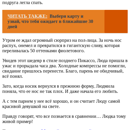
подруга легла спать.
ЧИТАТЬ ТАКЖЕ:
Выбери карту и
узнай, что тебя ожидает в ближайшие 30
дней
Утром ее ждал огромный сюрприз на пол-лица. За ночь нос
распух, онемел и превратился в гигантскую сливу, которая
переливалась 50 оттенками фиолетового.
Увидев этот шедевр в стиле позднего Пикассо, Люда пришла в
ужас и прорыдала часа два. Холодные компрессы не помогли,
свидание пришлось перенести. Благо, парень не обидчивый,
всё понял.
Зато, когда носик вернулся в прежнюю форму, Людмила
поняла, что ее нос не так плох. И даже начала его любить.
А с тем парнем у нее всё хорошо, и он считает Люду самой
красивой девушкой на свете.
Правду говорят, что все познается в сравнении… Людка тому
живой пример!