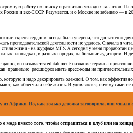
 огромную работу по поиску и развитию молодых талантов. Плю
оссии и экс-СССР. Разумеется, и о Москве не забываю — в 201
лекции скрепя сердцем: всегда была уверена, что достаточно дв
жать преподавательской деятельности не удалось. Сначала я чи
 стиля жизни» на журфаке МГУ. А сегодня у меня проработан ц
жных площадках, в разных городах, на большие аудитории. И де
 давно, он называется edutainment: название термина произошло 
как правильно расшифровывать дресс-коды на пригласительных
ью, которую и надо декорировать одеждой. О том, как эффектив
ают, как облегчили себе жизнь. И удивляются, почему сами не 
 из Африки. Но, как только девочка заговорила, они узнали
 о моде вместо того, чтобы отправиться в клуб или на конце