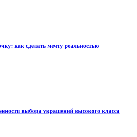
чку: как сделать мечту реальностью
енности выбора украшений высокого класса