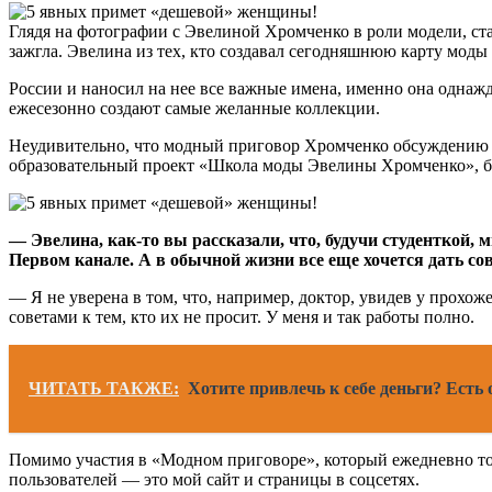
Глядя на фотографии с Эвелиной Хромченко в роли модели, стан
зажгла. Эвелина из тех, кто создавал сегодняшнюю карту моды
России и наносил на нее все важные имена, именно она однажд
ежесезонно создают самые желанные коллекции.
Неудивительно, что модный приговор Хромченко обсуждению не
образовательный проект «Школа моды Эвелины Хромченко», бл
— Эвелина, как-то вы рассказали, что, будучи студенткой,
Первом канале. А в обычной жизни все еще хочется дать сов
— Я не уверена в том, что, например, доктор, увидев у прохоже
советами к тем, кто их не просит. У меня и так работы полно.
ЧИТАТЬ ТАКЖЕ:
Хотите привлечь к себе деньги? Есть 
Помимо участия в «Модном приговоре», который ежедневно тол
пользователей — это мой сайт и страницы в соцсетях.