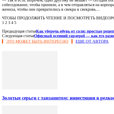
— Так и есть. Впрочем, одно другому не мешает — сегодня посл
собеседование, чтобы приняли, а в чем отправляться на корпор
жениха, чтобы они превратились в свекра и свекровь…
ЧТОБЫ ПРОДОЛЖИТЬ ЧТЕНИЕ И ПОСМОТРЕТЬ ВИДЕОР
1 2 3 4 5
Предыдущая статья
Как уберечь обувь от соли: простые реце
Следующая статья
Офисный осенний гардероб — как его разн
ЭТО МОЖЕТ БЫТЬ ИНТЕРЕСНО
ЕЩЕ ОТ АВТОРА
Золотые серьги с танзанитом: инвестиция в редк