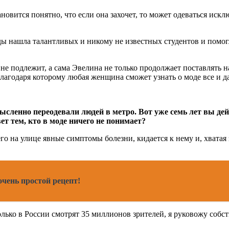
овится понятно, что если она захочет, то может одеваться искл
ы нашла талантливых и никому не известных студентов и помогл
 подлежит, а сама Эвелина не только продолжает поставлять на
агодаря которому любая женщина сможет узнать о моде все и д
 мысленно переодевали людей в метро. Вот уже семь лет вы д
ет тем, кто в моде ничего не понимает?
го на улице явные симптомы болезни, кидается к нему и, хватая з
очень простой рецепт!
ько в России смотрят 35 миллионов зрителей, я руковожу собс