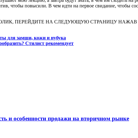
ушают мою лекцию, а завтра будут знать, в чем им сходить на ро
атив, чтобы повысили. В чем идти на первое свидание, чтобы сос
ОЛИК, ПЕРЕЙДИТЕ НА СЛЕДУЮЩУЮ СТРАНИЦУ НАЖАВ 
пты для замши, кожи и нубука
ообразить? Стилист рекомендует
ость и особенности продажи на вторичном рынке