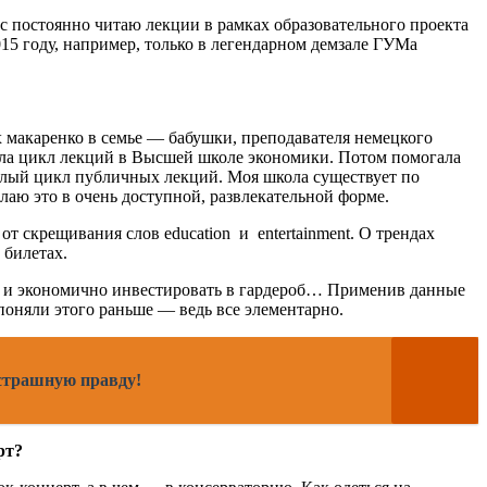
с постоянно читаю лекции в рамках образовательного проекта
5 году, например, только в легендарном демзале ГУМа
ух макаренко в семье — бабушки, преподавателя немецкого
тала цикл лекций в Высшей школе экономики. Потом помогала
елый цикл публичных лекций. Моя школа существует по
лаю это в очень доступной, развлекательной форме.
от скрещивания слов education и entertainment. О трендах
 билетах.
но и экономично инвестировать в гардероб… Применив данные
поняли этого раньше — ведь все элементарно.
 страшную правду!
рт?