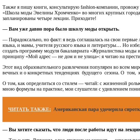
Также я пишу книги, консультирую fashion-компании, провожу
«Школа моды Эвелины Хромченко» во многих крупных городах Р
запланированы четыре лекции. Приходите!
— Вам уже давно пора было школу моды открыть.
— Парадоксально, но факт: я ведь соглашалась на свои первые 
языка, и мамы, учителя русского языка и литературы… Но избе
создать программу модуля бакалавриата «Журналистика моды и
принципу «Мой адрес — не дом и не улица»: я читаю на прести
Этот вид образовательного развлечения популярен во всем мире
вечных и о конкретных тенденциях будущего сезона. О том, 
О том, как определиться со стилем — читай: с жизненной рол
мною формулы на практике, мои слушатели с удивлением поним
ЧИТАТЬ ТАКЖЕ:
Американская пара удочерила сиротку
— Вы хотите сказать, что люди после работы идут на лекцию