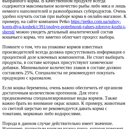
выбранного корма. В качественном продукте всегда
содержится максимальное количество рыбы либо мяса и лишь
немного наполнителей и разнообразных субпродуктов. Очень
удобно изучать состав при выборе корма в онлайн-магазине. К
примеру, на сайте компании Petko
https://petko.com.ua/suhoy-
korm-dlya-koshek/c391/osobye-potrebnosti-values-zdorove-kozhi-i-
shersti/
можно увидеть детальный аналитический состав
кошачьего корма, что заметно облегчает процесс выбора.
Помните о том, что на упаковке кормов известных
производителей всегда должна присутствовать информация о
процентной доле ключевых компонентов. Не стоит выбирать
продукты, в составе которых присутствуют химические
добавки. Минимальное количество злаков в составе должно
составлять 25%. Специалисты не рекомендуют покупать
продукцию с крахмалом.
Если кошка беременна, очень важно обеспечить её организм
достаточным количеством протеинов. Для этого
предназначены специализированные виды кормов. Также
важно брать во внимание окрас кошки. К примеру, животным
со светлой шерстью не рекомендуется давать корма с
томатами, морковью либо водорослями.
Порода в данном случае действительно имеет значение.
Например, пушистым кошкам нужна пища, которая поможет