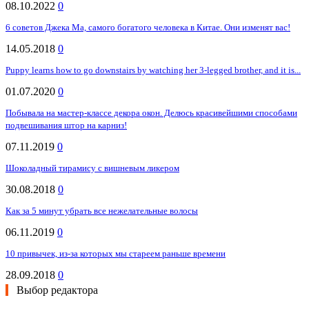
08.10.2022
0
6 советов Джека Ма, самого богатого человека в Китае. Они изменят вас!
14.05.2018
0
Puppy learns how to go downstairs by watching her 3-legged brother, and it is...
01.07.2020
0
Побывала на мастер-классе декора окон. Делюсь красивейшими способами
подвешивания штор на карниз!
07.11.2019
0
Шоколадный тирамису с вишневым ликером
30.08.2018
0
Как за 5 минут убрать все нежелательные волосы
06.11.2019
0
10 привычек, из-за которых мы стареем раньше времени
28.09.2018
0
Выбор редактора