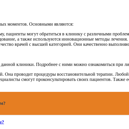
ных моментов. Основными являются:
му, пациенты могут обратиться в клинику с различными пробле
дование, а также используются инновационные методы лечения. В
чество врачей с высшей категорией. Они качественно выполняю
у данной клиники. Подробнее с ними можно ознакомиться при л
ой. Она проводит процедуры восстановительной терапии. Любой
ециалисты смогут проконсультировать своих пациентов. Также е
ам?
ы?