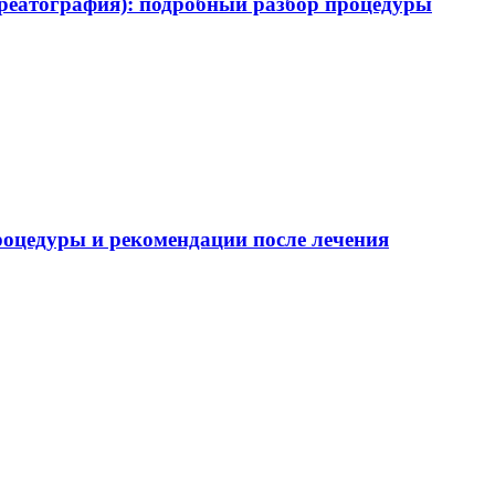
реатография): подробный разбор процедуры
роцедуры и рекомендации после лечения