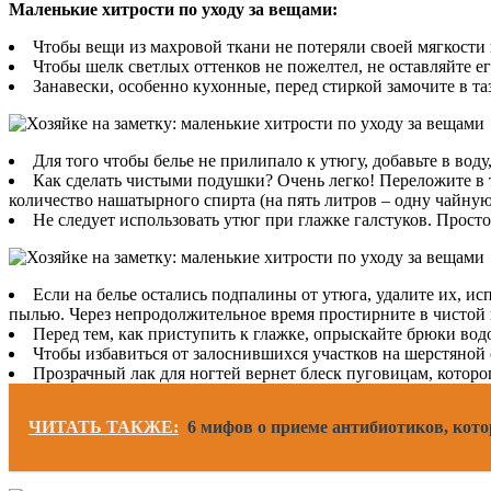
Маленькие хитрости по уходу за вещами:
Чтобы вещи из махровой ткани не потеряли своей мягкости
Чтобы шелк светлых оттенков не пожелтел, не оставляйте ег
Занавески, особенно кухонные, перед стиркой замочите в таз
Для того чтобы белье не прилипало к утюгу, добавьте в вод
Как сделать чистыми подушки? Очень легко! Переложите в т
количество нашатырного спирта (на пять литров – одну чайную
Не следует использовать утюг при глажке галстуков. Прост
Если на белье остались подпалины от утюга, удалите их, 
пылью. Через непродолжительное время простирните в чистой 
Перед тем, как приступить к глажке, опрыскайте брюки вод
Чтобы избавиться от залоснившихся участков на шерстяной 
Прозрачный лак для ногтей вернет блеск пуговицам, которо
ЧИТАТЬ ТАКЖЕ:
6 мифов о приеме антибиотиков, ко