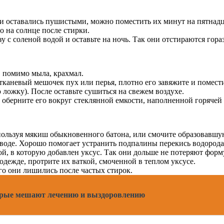
 и оставались пушистыми, можно поместить их минут на пятнадц
о на солнце после стирки.
у с соленой водой и оставьте на ночь. Так они отстираются гораз
у, помимо мыла, крахмал.
каневый мешочек пух или перья, плотно его завяжите и помести
 ложку). После оставьте сушиться на свежем воздухе.
о оберните его вокруг стеклянной емкости, наполненной горячей
используя мякиш обыкновенного батона, или смочите образовавш
воде. Хорошо помогает устранить подпалины перекись водорода
ой, в которую добавлен уксус. Так они дольше не потеряют форм
одежде, протрите их ваткой, смоченной в теплом уксусе.
го они лишились после частых стирок.
торые мешают лечению и выздоровлению