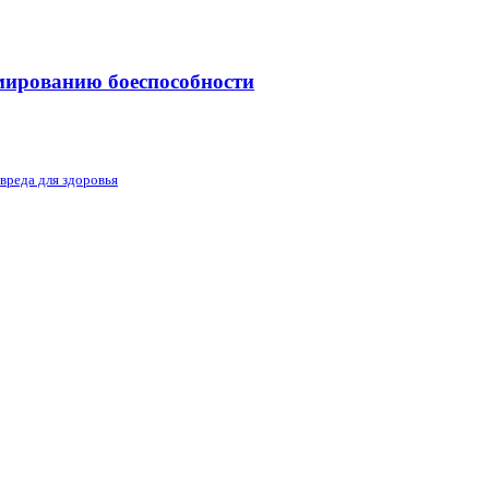
мированию боеспособности
 вреда для здоровья