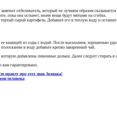
 заменит отбеливатель, который не лучшим образом сказывается 
те, пока она остынет, иначе вещи будут мятыми на сгибах.
тертый сырой картофель. Добавьте его в теплую воду и оставьте
е ее кашицей из соды с водой. После высыхания, хорошенько уда
 полоскании в воду добавьте крепко заваренный чай.
в которую добавлены лимонные дольки. Далее следует стирать в
и вам гарантировано.
 правду про этот знак Зодиака!
ами человека