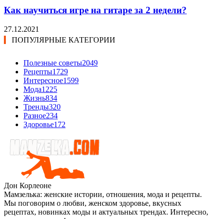
Как научиться игре на гитаре за 2 недели?
27.12.2021
ПОПУЛЯРНЫЕ КАТЕГОРИИ
Полезные советы
2049
Рецепты
1729
Интересное
1599
Мода
1225
Жизнь
834
Тренды
320
Разное
234
Здоровье
172
Дон Корлеоне
Мамзелька: женские истории, отношения, мода и рецепты.
Мы поговорим о любви, женском здоровье, вкусных
рецептах, новинках моды и актуальных трендах. Интересно,