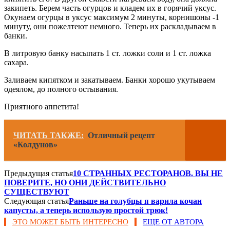
закипеть. Берем часть огурцов и кладем их в горячий уксус.
Окунаем огурцы в уксус максимум 2 минуты, корнишоны -1
минуту, они пожелтеют немного. Теперь их раскладываем в
банки.
В литровую банку насыпать 1 ст. ложки соли и 1 ст. ложка
сахара.
Заливаем кипятком и закатываем. Банки хорошо укутываем
одеялом, до полного остывания.
Приятного аппетита!
ЧИТАТЬ ТАКЖЕ:
Отличный рецепт
«Колдунов»
Предыдущая статья
10 СТРАННЫХ РЕСТОРАНОВ. ВЫ НЕ
ПОВЕРИТЕ, НО ОНИ ДЕЙСТВИТЕЛЬНО
СУЩЕСТВУЮТ
Следующая статья
Раньше на голубцы я варила кочан
капусты, а теперь использую простой трюк!
ЭТО МОЖЕТ БЫТЬ ИНТЕРЕСНО
ЕЩЕ ОТ АВТОРА