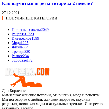
Как научиться игре на гитаре за 2 недели?
27.12.2021
ПОПУЛЯРНЫЕ КАТЕГОРИИ
Полезные советы
2049
Рецепты
1729
Интересное
1599
Мода
1225
Жизнь
834
Тренды
320
Разное
234
Здоровье
172
Дон Корлеоне
Мамзелька: женские истории, отношения, мода и рецепты.
Мы поговорим о любви, женском здоровье, вкусных
рецептах, новинках моды и актуальных трендах. Интересно,
актуально, весело!