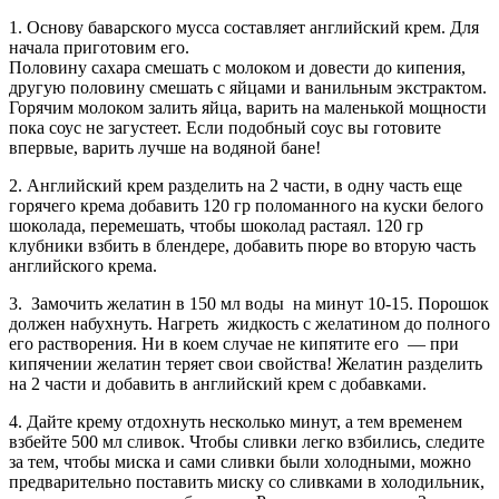
1. Основу баварского мусса составляет английский крем. Для
начала приготовим его.
Половину сахара смешать с молоком и довести до кипения,
другую половину смешать с яйцами и ванильным экстрактом.
Горячим молоком залить яйца, варить на маленькой мощности
пока соус не загустеет. Если подобный соус вы готовите
впервые, варить лучше на водяной бане!
2. Английский крем разделить на 2 части, в одну часть еще
горячего крема добавить 120 гр поломанного на куски белого
шоколада, перемешать, чтобы шоколад растаял. 120 гр
клубники взбить в блендере, добавить пюре во вторую часть
английского крема.
3. Замочить желатин в 150 мл воды на минут 10-15. Порошок
должен набухнуть. Нагреть жидкость с желатином до полного
его растворения. Ни в коем случае не кипятите его — при
кипячении желатин теряет свои свойства! Желатин разделить
на 2 части и добавить в английский крем с добавками.
4. Дайте крему отдохнуть несколько минут, а тем временем
взбейте 500 мл сливок. Чтобы сливки легко взбились, следите
за тем, чтобы миска и сами сливки были холодными, можно
предварительно поставить миску со сливками в холодильник,