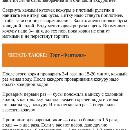
завитки легче было заворачивать и они были аккуратнее.
Свернуть каждый кусочек кожуры в плотный рулетик и
нанизать на нитку, как бусы. Нитку надо стянуть поплотнее,
чтобы завитки не разворачивались. Залить апельсиновые бусы
холодной водой. Воду менять два-три раза в день. Вымачивать
кожуру надо 3-4 дня, до тех пор, пока корки не станут
мягкими и не перестанут горчить.
ЧИТАТЬ ТАКЖЕ:
Торт «Фантазия»
После этого корки проварить 3-4 раза по 15-20 минут, каждый
раз меняя воду. После каждого проваривания кожуру надо
обдать холодной водой.
Проварим первый раз — бусы положила в миску с холодной
водой, в кастрюльку налила свежей горячей воды и снова
положила туда кожуру. И так несколько раз. Теперь надо
взвесить кожуру.
Пропорции для варенья такие — сахара больше в 1,5 раза,
воды — в два раза. Если у вас нет весов, даю другие