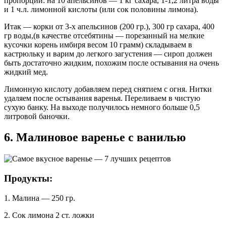
пропорции: на 10 апельсинов — 1 кг сахара, 1-1,2 литра воды
и 1 ч.л. лимонной кислоты (или сок половины лимона).
Итак — корки от 3-х апельсинов (200 гр.), 300 гр сахара, 400
гр воды,(в качестве отсебятины — порезанный на мелкие
кусочки корень имбиря весом 10 грамм) складываем в
кастрюльку и варим до легкого загустения — сироп должен
быть достаточно жидким, похожим после остывания на очень
жидкий мед.
Лимонную кислоту добавляем перед снятием с огня. Нитки
удаляем после остывания варенья. Переливаем в чистую
сухую банку. На выходе получилось немного больше 0,5
литровой баночки.
6. Малиновое варенье с ванилью
Продукты:
1. Малина — 250 гр.
2. Сок лимона 2 ст. ложки