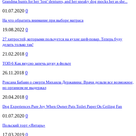
Grandma hunts for her ‘lost’ dentures, and her sneaky dog mocks her as she...
01.07.2020
0
На что обратить внимание при выборе матраса
19.08.2022
0
27 хитростей, которыми пользуется на кухне шеф-повар. Теперь буду
делать только так!
21.02.2018
0
ТОП-6 Как вкусно запечь щуку в фольге
26.11.2018
0
Роксана Бабаян о смерти Михаила Державина: Врачи делали все возможное,
но организм не выдержал
20.04.2018
0
Dog Experiences Pure Joy When Owner Puts Toilet Paper On Ceiling Fan
01.07.2020
0
Польский торт «Янтарь»
17.03.2019
0