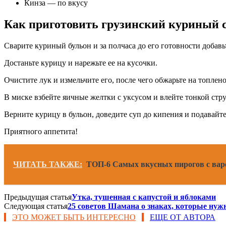
Кинза — по вкусу
Как приготовить грузинский куриный 
Сварите куриный бульон и за полчаса до его готовности добавь
Достаньте курицу и нарежьте ее на кусочки.
Очистите лук и измельчите его, после чего обжарьте на топлено
В миске взбейте яичные желтки с уксусом и влейте тонкой стр
Верните курицу в бульон, доведите суп до кипения и подавайте
Приятного аппетита!
ЧИТАТЬ ТАКЖЕ:
ТОП-6 Самых вкусных пирогов с вар
Предыдущая статья
Утка, тушенная с капустой и яблоками
Следующая статья
25 советов Шамана о знаках, которые нуж
ЭТО МОЖЕТ БЫТЬ ИНТЕРЕСНО
ЕЩЕ ОТ АВТОРА