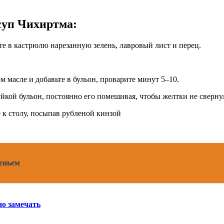
суп Чихиртма:
те в кастрюлю нарезанную зелень, лавровый лист и перец.
м масле и добавьте в бульон, проварите минут 5–10.
уйкой бульон, постоянно его помешивая, чтобы желтки не сверну
 к столу, посыпав рубленой кинзой
еньем
но замечать