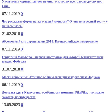
5 культовых черных платьев из кино, о которых все говорят до сих пор.
Они...
07.11.2019
0
Что расскажет форма пупка о вашей личности? Очень интересный тест – у
меня сошлось!
21.02.2018
0
Абсолютный хит окрашивания 2018: Калифорнийское мелирование
07.11.2019
0
Герцогиня Мальборо – первая иностранка, для которой был изготовлен
шедевр Фаберже
31.07.2018
0
Маски сброшены: Истинное обличье женщин каждого знака Зодиака
06.11.2019
0
Доставка еды в Казахстане: особенности компании PikaPika, что можно
заказать, преимущества
13.05.2023
0