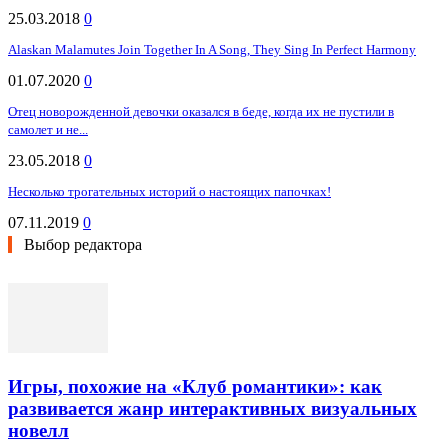
25.03.2018
0
Alaskan Malamutes Join Together In A Song, They Sing In Perfect Harmony
01.07.2020
0
Отец новорожденной девочки оказался в беде, когда их не пустили в
самолет и не...
23.05.2018
0
Несколько трогательных историй о настоящих папочках!
07.11.2019
0
Выбор редактора
Игры, похожие на «Клуб романтики»: как
развивается жанр интерактивных визуальных
новелл