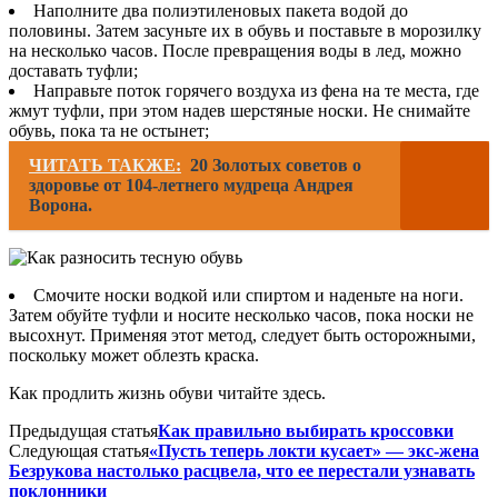
Наполните два полиэтиленовых пакета водой до
половины. Затем засуньте их в обувь и поставьте в морозилку
на несколько часов. После превращения воды в лед, можно
доставать туфли;
Направьте поток горячего воздуха из фена на те места, где
жмут туфли, при этом надев шерстяные носки. Не снимайте
обувь, пока та не остынет;
ЧИТАТЬ ТАКЖЕ:
20 Золотых советов о
здоровье от 104-летнего мудреца Андрея
Ворона.
Смочите носки водкой или спиртом и наденьте на ноги.
Затем обуйте туфли и носите несколько часов, пока носки не
высохнут. Применяя этот метод, следует быть осторожными,
поскольку может облезть краска.
Как продлить жизнь обуви читайте здесь.
Предыдущая статья
Как правильно выбирать кроссовки
Следующая статья
«Пусть теперь локти кусает» — экс-жена
Безрукова настолько расцвела, что ее перестали узнавать
поклонники