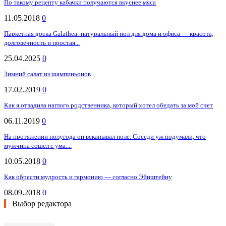
По такому рецепту кабачки получаются вкуснее мяса
11.05.2018
0
Паркетная доска Galathea: натуральный пол для дома и офиса — красота,
долговечность и простая...
25.04.2025
0
Зимний cалат из шампиньонов
17.02.2019
0
Как я отвадила наглого родственника, который хотел обедать за мой счет
06.11.2019
0
На протяжении полугода он вскапывал поле. Соседи уж подумали, что
мужчина сошел с ума....
10.05.2018
0
Как обрести мудрость и гармонию — согласно Эйнштейну
08.09.2018
0
Выбор редактора