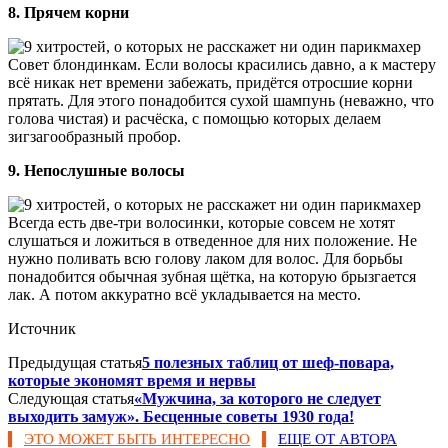
8. Прячем корни
Совет блондинкам. Если волосы красились давно, а к мастеру
всё никак нет времени забежать, придётся отросшие корни
прятать. Для этого понадобится сухой шампунь (неважно, что
голова чистая) и расчёска, с помощью которых делаем
зигзагообразный пробор.
9. Непослушные волосы
Всегда есть две-три волосинки, которые совсем не хотят
слушаться и ложиться в отведенное для них положение. Не
нужно поливать всю голову лаком для волос. Для борьбы
понадобится обычная зубная щётка, на которую брызгается
лак. А потом аккуратно всё укладывается на место.
Источник
Предыдущая статья
5 полезных таблиц от шеф-повара,
которые экономят время и нервы
Следующая статья
«Мужчина, за которого не следует
выходить замуж». Бесценные советы 1930 года!
ЭТО МОЖЕТ БЫТЬ ИНТЕРЕСНО
ЕЩЕ ОТ АВТОРА