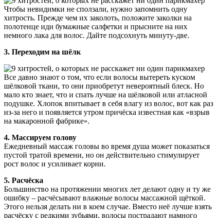
Чтобы невидимки не сползали, нужно запомнить одну
хитрость. Прежде чем их заколоть, положите заколки на
полотенце иди бумажные салфетки и прысните на них
немного лака для волос. Дайте подсохнуть минуту-две.
3. Переходим на шёлк
Все давно знают о том, что если волосы вытереть куском
шёлковой ткани, то они приобретут невероятный блеск. Но
мало кто знает, что и спать лучше на шёлковой или атласной
подушке. Хлопок впитывает в себя влагу из волос, вот как раз
из-за него и появляется утром причёска известная как «взрыв
на макаронной фабрике».
4. Массируем голову
Ежедневный массаж головы во время душа может показаться
пустой тратой времени, но он действительно стимулирует
рост волос и усиливает корни.
5. Расчёска
Большинство на протяжении многих лет делают одну и ту же
ошибку – расчёсывают влажные волосы массажной щёткой.
Этого нельзя делать ни в коем случае. Вместо неё лучше взять
расчёску с редкими зубьями, волосы пострадают намного