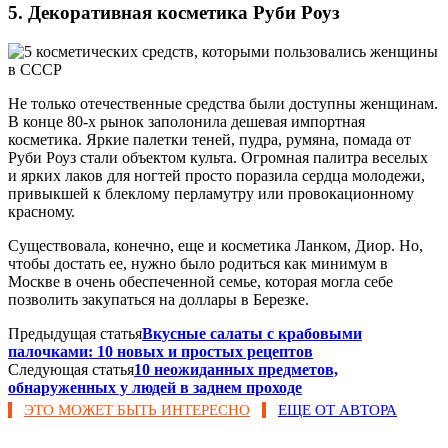
5. Декоративная косметика Руби Роуз
Не только отечественные средства были доступны женщинам.
В конце 80-х рынок заполонила дешевая импортная
косметика. Яркие палетки теней, пудра, румяна, помада от
Руби Роуз стали объектом культа. Огромная палитра веселых
и ярких лаков для ногтей просто поразила сердца молодежи,
привыкшей к блеклому перламутру или провокационному
красному.
Существовала, конечно, еще и косметика Ланком, Диор. Но,
чтобы достать ее, нужно было родиться как минимум в
Москве в очень обеспеченной семье, которая могла себе
позволить закупаться на доллары в Березке.
Предыдущая статья
Вкусные салаты с крабовыми
палочками: 10 новых и простых рецептов
Следующая статья
10 неожиданных предметов,
обнаруженных у людей в заднем проходе
ЭТО МОЖЕТ БЫТЬ ИНТЕРЕСНО
ЕЩЕ ОТ АВТОРА