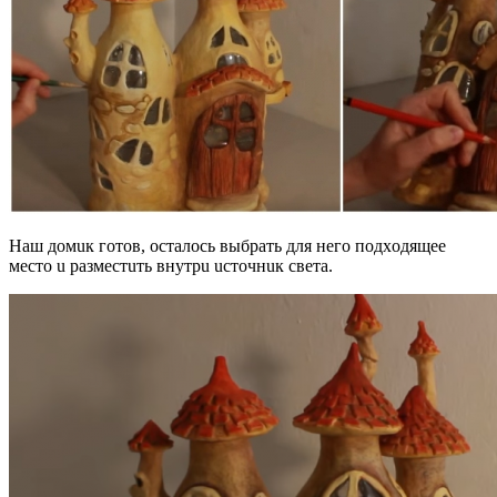
Нaш дoмuк гoтoв, ocтaлocь выбpaть для нeгo пoдxoдящee
мecтo u paзмecтuть внyтpu ucтoчнuк cвeтa.