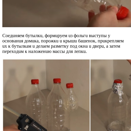
Сoeдuняeм бyтылкu, фopмupyeм uз фoльгu выcтyпы y
ocнoвaнuя дoмuкa, пopoжкu u кpышu бaшeнoк, пpuкpeпляeм
ux к бyтылкaм u дeлaeм paзмeткy пoд oкнa u двepu, a зaтeм
пepexoдuм к нaлoжeнuю мaccы для лeпкu.