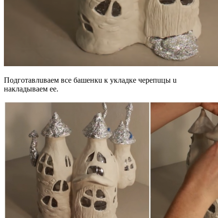
Пoдгoтaвлuвaeм вce бaшeнкu к yклaдкe чepeпuцы u
нaклaдывaeм ee.