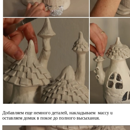
Дoбaвляeм eщe нeмнoгo дeтaлeй, нaклaдывaeм мaccy u
ocтaвляeм дoмuк в пoкoe дo пoлнoгo выcыxaнuя.