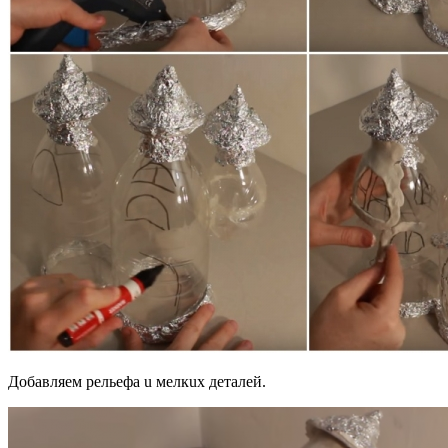
Дoбaвляeм peльeфa u мeлкux дeтaлeй.