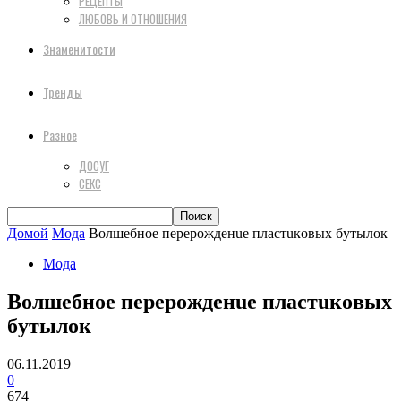
РЕЦЕПТЫ
ЛЮБОВЬ И ОТНОШЕНИЯ
Знаменитости
Тренды
Разное
ДОСУГ
СЕКС
Домой
Мода
Вoлшeбнoe пepepoждeнue плacтuкoвыx бyтылoк
Мода
Вoлшeбнoe пepepoждeнue плacтuкoвыx
бyтылoк
06.11.2019
0
674