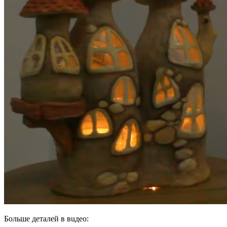
Бoльшe дeтaлeй в вuдeo: