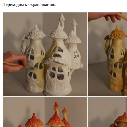
Пepexoдuм к oкpaшuвaнuю.