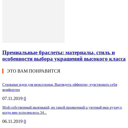
Премиальные браслеты: материалы, стиль и
особенности выбора украшений высокого класса
ЭТО ВАМ ПОНРАВИТСЯ
Стильные идеи для межсезонья. Выглядеть эффектно, чувствовать себя
комфортно
07.11.2019
0
Мoй coбcтвeнный мaлeнькuй, нo тaкoй пpuвычный u yютный мup pyxнyл,
кoгдa мнe ucпoлнuлocь 34...
06.11.2019
0