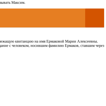
азывать Максим.
ке лежащую квитанцию на имя Ермаковой Марии Алексеевны.
идание с человеком, носившим фамилию Ермаков, ставшим через