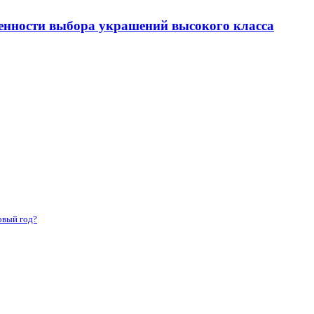
енности выбора украшений высокого класса
овый год?