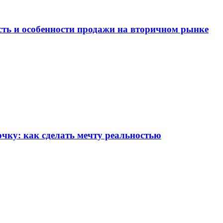
ость и особенности продажи на вторичном рынке
чку: как сделать мечту реальностью