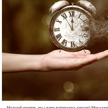
— Молодой человек, мы с вами встречались раньше? Мне кажетс