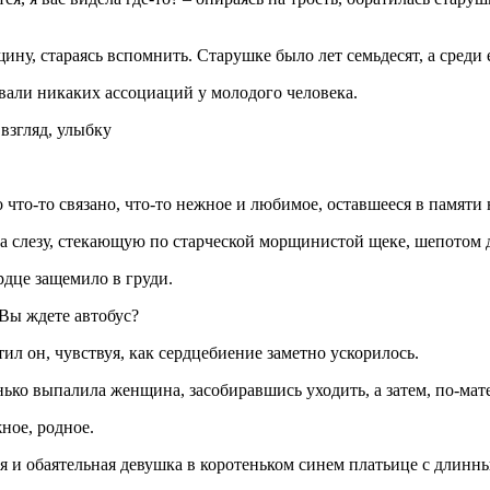
ину, стараясь вспомнить. Старушке было лет семьдесят, а среди 
ывали никаких ассоциаций у молодого человека.
 взгляд, улыбку
что-то связано, что-то нежное и любимое, оставшееся в памяти 
а слезу, стекающую по старческой морщинистой щеке, шепотом 
рдце защемило в груди.
Вы ждете автобус?
ил он, чувствуя, как сердцебиение заметно ускорилось.
нько выпалила женщина, засобиравшись уходить, а затем, по-мат
ное, родное.
ая и обаятельная девушка в коротеньком синем платьице с длин