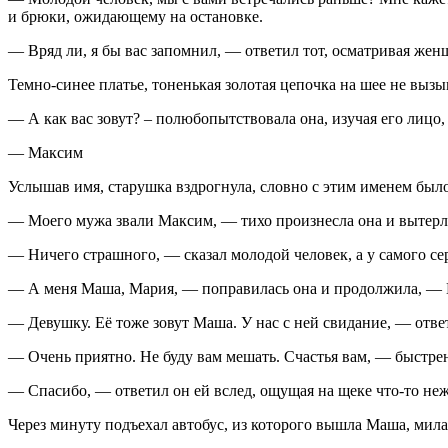
и брюки, ожидающему на остановке.
— Вряд ли, я бы вас запомнил, — ответил тот, осматривая женщ
Темно-синее платье, тоненькая золотая цепочка на шее не выз
— А как вас зовут? – полюбопытствовала она, изучая его лицо,
— Максим
Услышав имя, старушка вздрогнула, словно с этим именем было 
— Моего мужа звали Максим, — тихо произнесла она и вытерл
— Ничего страшного, — сказал молодой человек, а у самого се
— А меня Маша, Мария, — поправилась она и продолжила, — 
— Девушку. Её тоже зовут Маша. У нас с ней свидание, — ответ
— Очень приятно. Не буду вам мешать. Счастья вам, — быстре
— Спасибо, — ответил он ей вслед, ощущая на щеке что-то неж
Через минуту подъехал автобус, из которого вышла Маша, мил