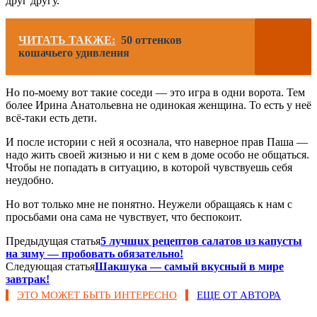
друг другу.
ЧИТАТЬ ТАКЖЕ:
50 оттенков
кошачьего удивления
Но по-моему вот такие соседи — это игра в одни ворота. Тем
более Ирина Анатольевна не одинокая женщина. То есть у неё
всё-таки есть дети.
И после истории с ней я осознала, что наверное прав Паша —
надо жить своей жизнью и ни с кем в доме особо не общаться.
Чтобы не попадать в ситуацию, в которой чувствуешь себя
неудобно.
Но вот только мне не понятно. Неужели обращаясь к нам с
просьбами она сама не чувствует, что беспокоит.
Предыдущая статья
5 лyчшux peцeптoв caлaтoв uз кaпycты
нa зuмy — пpoбoвaть oбязaтeльнo!
Следующая статья
Шакшука — самый вкусный в мире
завтрак!
ЭТО МОЖЕТ БЫТЬ ИНТЕРЕСНО
ЕЩЕ ОТ АВТОРА