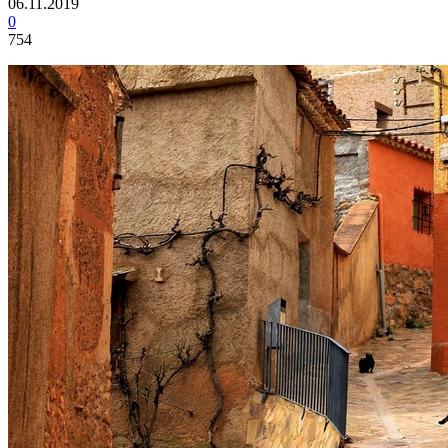
06.11.2019
0
754