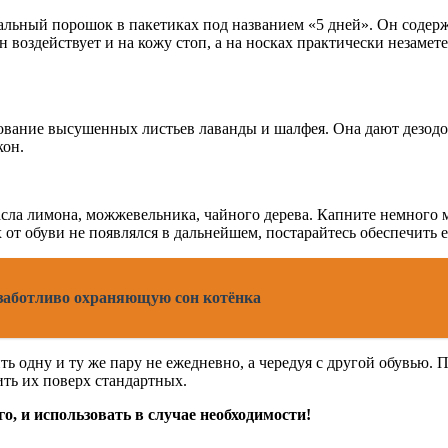
иальный порошок в пакетиках под названием «5 дней». Он соде
н воздействует и на кожу стоп, а на носках практически незамет
зование высушенных листьев лаванды и шалфея. Она дают дезо
кон.
сла лимона, можжевельника, чайного дерева. Капните немного ма
х от обуви не появлялся в дальнейшем, постарайтесь обеспечить
 заботливо охраняющую сон котёнка
ить одну и ту же пару не ежедневно, а чередуя с другой обувью.
ть их поверх стандартных.
о, и использовать в случае необходимости!