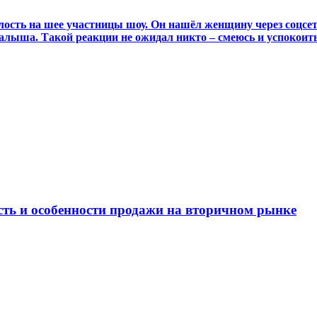
ость на шее участницы шоу. Он нашёл женщину через соцсет
алыша. Такой реакции не ожидал никто – смеюсь и успокоить
ость и особенности продажи на вторичном рынке