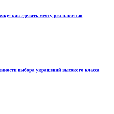
чку: как сделать мечту реальностью
енности выбора украшений высокого класса