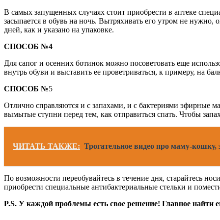
В самых запущенных случаях стоит приобрести в аптеке спец
засыпается в обувь на ночь. Вытряхивать его утром не нужно, о
дней, как и указано на упаковке.
СПОСОБ №4
Для сапог и осенних ботинок можно посоветовать еще исполь
внутрь обуви и выставить ее проветриваться, к примеру, на бал
СПОСОБ №
5
Отлично справляются и с запахами, и с бактериями эфирные ма
вымытые ступни перед тем, как отправиться спать. Чтобы запа
ЧИТАТЬ ТАКЖЕ:
Трогательное видео про маму-кошку,
По возможности переобувайтесь в течение дня, старайтесь нос
приобрести специальные антибактериальные стельки и помести
P.S. У каждой проблемы есть свое решение! Главное найти ег