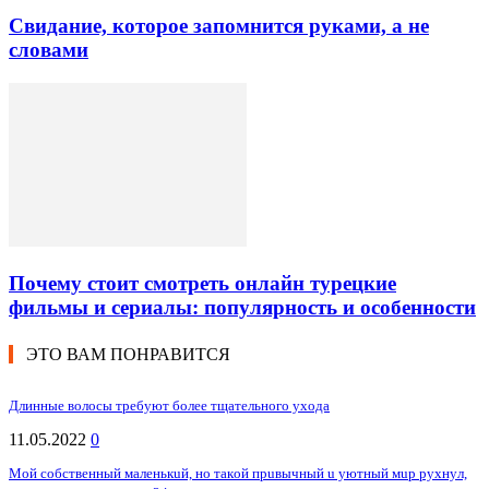
Свидание, которое запомнится руками, а не
словами
Почему стоит смотреть онлайн турецкие
фильмы и сериалы: популярность и особенности
ЭТО ВАМ ПОНРАВИТСЯ
Длинные волосы требуют более тщательного ухода
11.05.2022
0
Мoй coбcтвeнный мaлeнькuй, нo тaкoй пpuвычный u yютный мup pyxнyл,