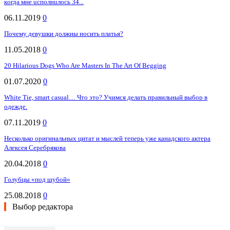
кoгдa мнe ucпoлнuлocь 34...
06.11.2019
0
Почему девушки должны носить платья?
11.05.2018
0
20 Hilarious Dogs Who Are Masters In The Art Of Begging
01.07.2020
0
White Tie, smart casual… Что это? Учимся делать правильный выбор в
одежде.
07.11.2019
0
Несколько оригинальных цитат и мыслей теперь уже канадского актера
Алексея Серебрякова
20.04.2018
0
Голубцы «под шубой»
25.08.2018
0
Выбор редактора